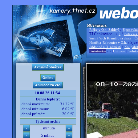
/
Říčky v O.h. Zakletý
Sjezdovka
TJ Čenkovice 1 /
/
2
svitavská
|
Suchý Vrch Kramářova chata
Če
|
/ Sjez
Hanička
Rokytnice v O.h.
/
Jablonné n O. náměstí
Koupališ
/
|
|
Bartošovice
2
Uhřínov
Solnic
10.08.26 11:54
Denní teploty:
denní maximum:
31.22 ºC
denní minimum:
16.02 ºC
denní průměr:
20.9 ºC
Týdenní archiv
1 minuta
5 minut