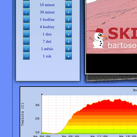
10 minut
30 minut
1 hodina
4 hodiny
1 den
7 dní
1 měsíc
1 rok