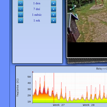
1 den
7 dní
1 měsíc
1 rok