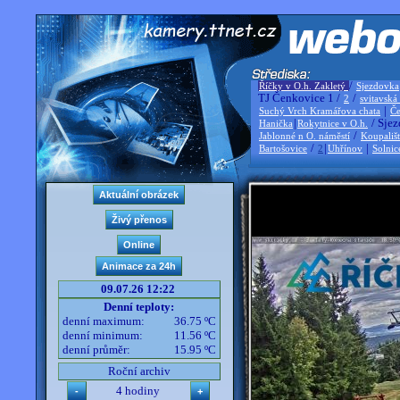
/
Říčky v O.h. Zakletý
Sjezdovka
TJ Čenkovice 1 /
/
2
svitavská
|
Suchý Vrch Kramářova chata
Če
|
/ Sjez
Hanička
Rokytnice v O.h.
/
Jablonné n O. náměstí
Koupališ
/
|
|
Bartošovice
2
Uhřínov
Solnic
09.07.26 12:22
Denní teploty:
denní maximum:
36.75 ºC
denní minimum:
11.56 ºC
denní průměr:
15.95 ºC
Roční archiv
4 hodiny