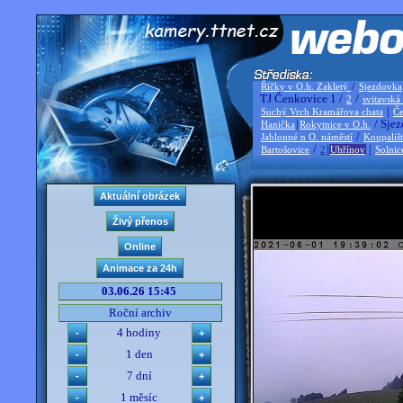
/
Říčky v O.h. Zakletý
Sjezdovka
TJ Čenkovice 1 /
/
2
svitavská
|
Suchý Vrch Kramářova chata
Če
|
/ Sjez
Hanička
Rokytnice v O.h.
/
Jablonné n O. náměstí
Koupališ
/
|
|
Bartošovice
2
Uhřínov
Solnic
03.06.26 15:45
Roční archiv
4 hodiny
1 den
7 dní
1 měsíc