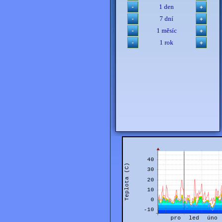
1 den
7 dní
1 měsíc
1 rok