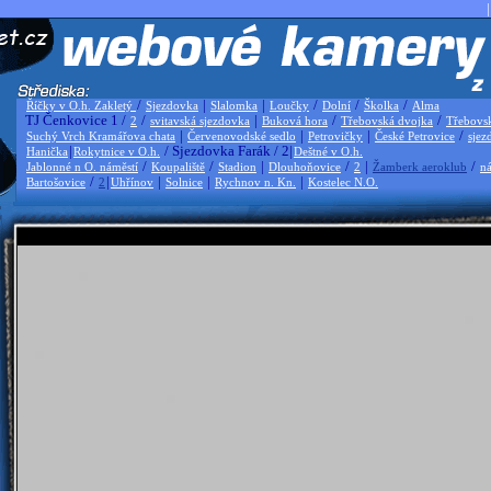
|
/
|
|
/
/
/
Říčky v O.h. Zakletý
Sjezdovka
Slalomka
Loučky
Dolní
Školka
Alma
TJ Čenkovice 1 /
/
|
/
/
2
svitavská sjezdovka
Buková hora
Třebovská dvojka
Třebovs
|
|
|
/
Suchý Vrch Kramářova chata
Červenovodské sedlo
Petrovičky
České Petrovice
sjez
|
/ Sjezdovka Farák / 2|
Hanička
Rokytnice v O.h.
Deštné v O.h.
/
/
|
/
|
/
Jablonné n O. náměstí
Koupaliště
Stadion
Dlouhoňovice
2
Žamberk aeroklub
ná
/
|
|
|
|
Bartošovice
2
Uhřínov
Solnice
Rychnov n. Kn.
Kostelec N.O.