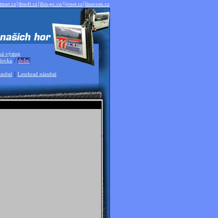
|
|
|
|
ttnet.cz
thsoft.cz
ibis-pc.cz/
jvnet.cz
linecom.cz
ká výstup
/
dovka
dolní
|
městí
Letohrad náměstí