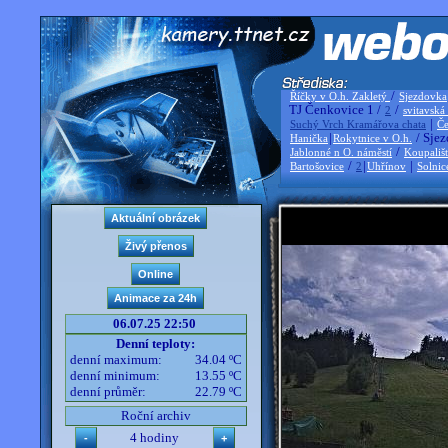
/
Říčky v O.h. Zakletý
Sjezdovka
TJ Čenkovice 1 /
/
2
svitavská
|
Suchý Vrch Kramářova chata
Če
|
/ Sjez
Hanička
Rokytnice v O.h.
/
Jablonné n O. náměstí
Koupališ
/
|
|
Bartošovice
2
Uhřínov
Solnic
06.07.25 22:50
Denní teploty:
denní maximum:
34.04 ºC
denní minimum:
13.55 ºC
denní průměr:
22.79 ºC
Roční archiv
4 hodiny