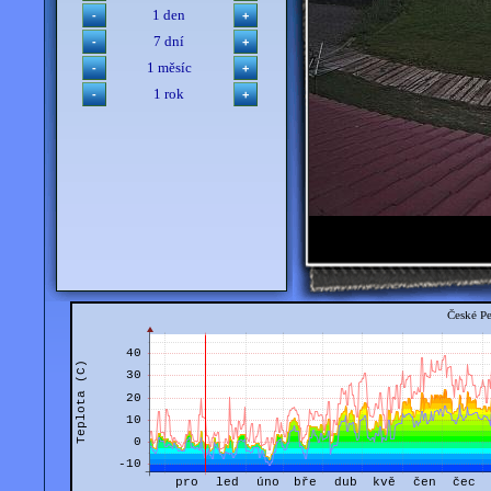
1 den
7 dní
1 měsíc
1 rok