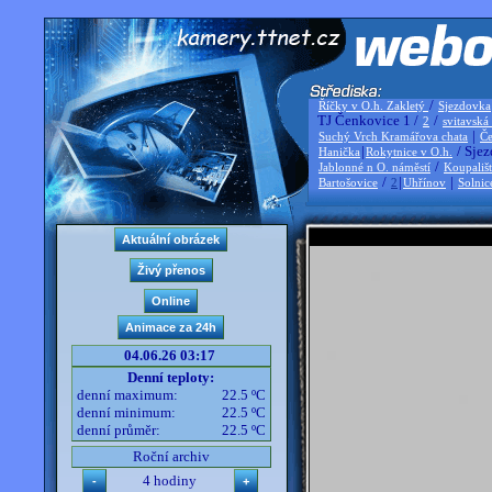
/
Říčky v O.h. Zakletý
Sjezdovka
TJ Čenkovice 1 /
/
2
svitavská
|
Suchý Vrch Kramářova chata
Če
|
/ Sjez
Hanička
Rokytnice v O.h.
/
Jablonné n O. náměstí
Koupališ
/
|
|
Bartošovice
2
Uhřínov
Solnic
04.06.26 03:17
Denní teploty:
denní maximum:
22.5 ºC
denní minimum:
22.5 ºC
denní průměr:
22.5 ºC
Roční archiv
4 hodiny