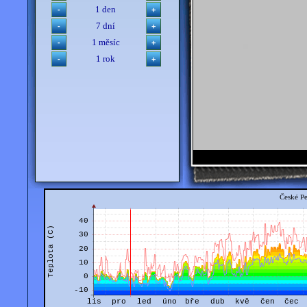
1 den
7 dní
1 měsíc
1 rok