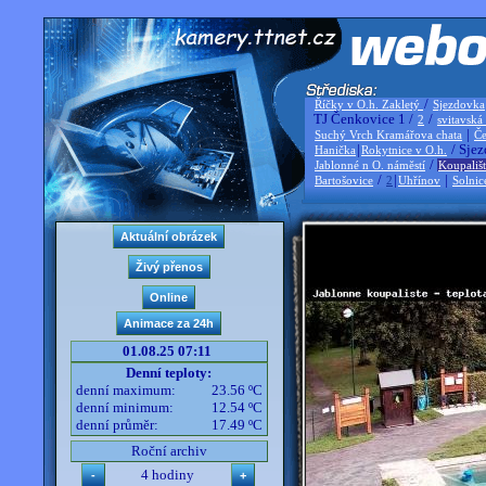
/
Říčky v O.h. Zakletý
Sjezdovka
TJ Čenkovice 1 /
/
2
svitavská
|
Suchý Vrch Kramářova chata
Če
|
/ Sjez
Hanička
Rokytnice v O.h.
/
Jablonné n O. náměstí
Koupališ
/
|
|
Bartošovice
2
Uhřínov
Solnic
01.08.25 07:11
Denní teploty:
denní maximum:
23.56 ºC
denní minimum:
12.54 ºC
denní průměr:
17.49 ºC
Roční archiv
4 hodiny