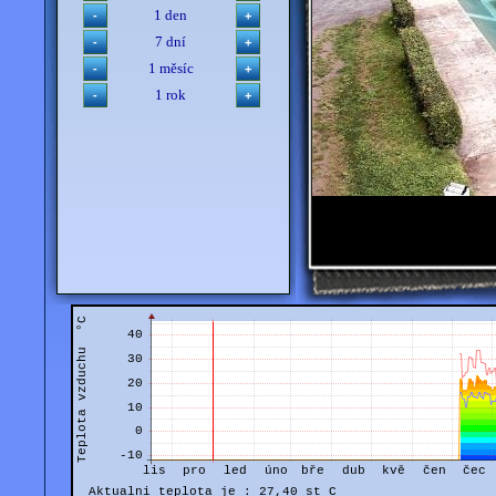
1 den
7 dní
1 měsíc
1 rok