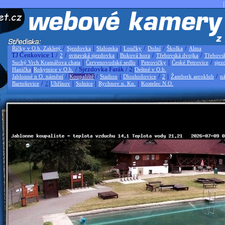
|
/
|
|
/
/
/
Říčky v O.h. Zakletý
Sjezdovka
Slalomka
Loučky
Dolní
Školka
Alma
TJ Čenkovice 1 /
/
|
/
/
2
svitavská sjezdovka
Buková hora
Třebovská dvojka
Třebovs
|
|
|
/
Suchý Vrch Kramářova chata
Červenovodské sedlo
Petrovičky
České Petrovice
sjez
|
/ Sjezdovka Farák / 2|
Hanička
Rokytnice v O.h.
Deštné v O.h.
/
/
|
/
|
/
Jablonné n O. náměstí
Koupaliště
Stadion
Dlouhoňovice
2
Žamberk aeroklub
ná
/
|
|
|
|
Bartošovice
2
Uhřínov
Solnice
Rychnov n. Kn.
Kostelec N.O.