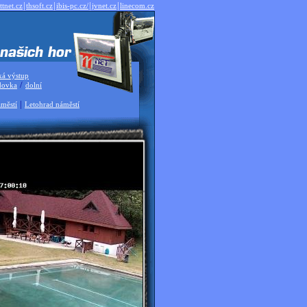
|
|
|
|
ttnet.cz
thsoft.cz
ibis-pc.cz/
jvnet.cz
linecom.cz
ká výstup
/
dovka
dolní
|
městí
Letohrad náměstí