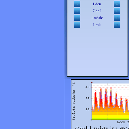
1 den
7 dní
1 měsíc
1 rok