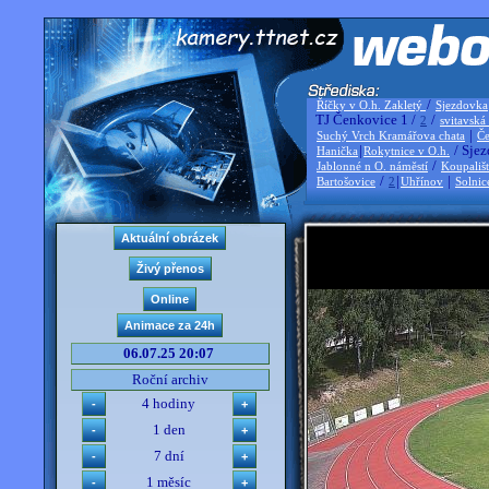
/
Říčky v O.h. Zakletý
Sjezdovka
TJ Čenkovice 1 /
/
2
svitavská
|
Suchý Vrch Kramářova chata
Če
|
/ Sjez
Hanička
Rokytnice v O.h.
/
Jablonné n O. náměstí
Koupališ
/
|
|
Bartošovice
2
Uhřínov
Solnic
06.07.25 20:07
Roční archiv
4 hodiny
1 den
7 dní
1 měsíc