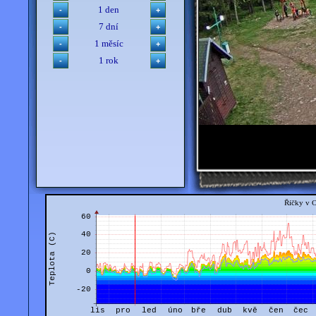
1 den
7 dní
1 měsíc
1 rok