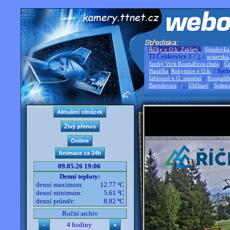
/
Říčky v O.h. Zakletý
Sjezdovka
TJ Čenkovice 1 /
/
2
svitavská
|
Suchý Vrch Kramářova chata
Če
|
/ Sjez
Hanička
Rokytnice v O.h.
/
Jablonné n O. náměstí
Koupališ
/
|
|
Bartošovice
2
Uhřínov
Solnic
09.05.26 19:06
Denní teploty:
denní maximum:
12.77 ºC
denní minimum:
5.61 ºC
denní průměr:
8.82 ºC
Roční archiv
4 hodiny