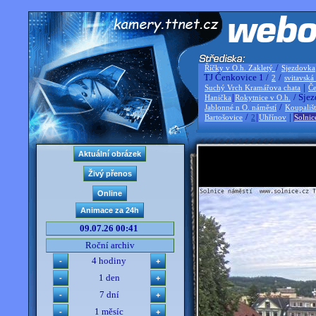
/
Říčky v O.h. Zakletý
Sjezdovka
TJ Čenkovice 1 /
/
2
svitavská
|
Suchý Vrch Kramářova chata
Če
|
/ Sjez
Hanička
Rokytnice v O.h.
/
Jablonné n O. náměstí
Koupališ
/
|
|
Bartošovice
2
Uhřínov
Solnic
09.07.26 00:41
Roční archiv
4 hodiny
1 den
7 dní
1 měsíc