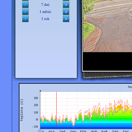
7 dní
1 měsíc
1 rok