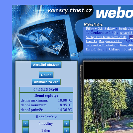
/
Říčky v O.h. Zakletý
Sjezdovka
TJ Čenkovice 1 /
/
2
svitavská
|
Suchý Vrch Kramářova chata
Če
|
/ Sjez
Hanička
Rokytnice v O.h.
/
Jablonné n O. náměstí
Koupališ
/
|
|
Bartošovice
2
Uhřínov
Solnic
04.06.26 03:40
Denní teploty:
denní maximum:
18.88 ºC
denní minimum:
8.95 ºC
denní průměr:
14.36 ºC
Roční archiv
4 hodiny
1 den