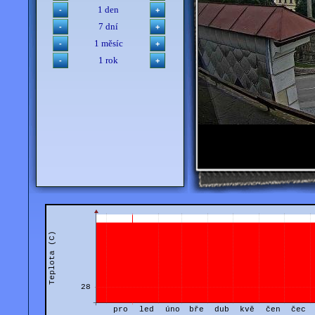
1 den
7 dní
1 měsíc
1 rok