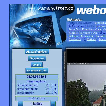
/
Říčky v O.h. Zakletý
Sjezdovka
TJ Čenkovice 1 /
/
2
svitavská
|
Suchý Vrch Kramářova chata
Če
|
/ Sjez
Hanička
Rokytnice v O.h.
/
Jablonné n O. náměstí
Koupališ
/
|
|
Bartošovice
2
Uhřínov
Solnic
04.06.26 04:01
Denní teploty:
denní maximum:
28.13 ºC
denní minimum:
28.13 ºC
denní průměr:
28.13 ºC
Roční archiv
4 hodiny