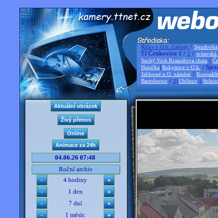
/
Říčky v O.h. Zakletý
Sjezdovka
TJ Čenkovice 1 /
/
2
svitavská
|
Suchý Vrch Kramářova chata
Če
|
/ Sjez
Hanička
Rokytnice v O.h.
/
Jablonné n O. náměstí
Koupališ
/
|
|
Bartošovice
2
Uhřínov
Solnic
04.06.26 07:48
Roční archiv
4 hodiny
1 den
7 dní
1 měsíc