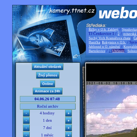
/
Říčky v O.h. Zakletý
Sjezdovka
TJ Čenkovice 1 /
/
2
svitavská
|
Suchý Vrch Kramářova chata
Če
|
/ Sjez
Hanička
Rokytnice v O.h.
/
Jablonné n O. náměstí
Koupališ
/
|
|
Bartošovice
2
Uhřínov
Solnic
04.06.26 07:48
Roční archiv
4 hodiny
1 den
7 dní
1 měsíc