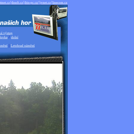
|
|
|
|
ttnet.cz
thsoft.cz
ibis-pc.cz/
jvnet.cz
linecom.cz
ká výstup
/
dovka
dolní
|
městí
Letohrad náměstí