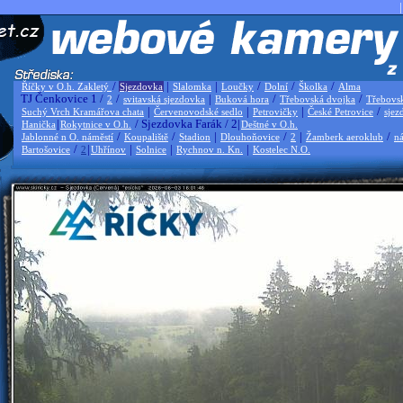
|
/
|
|
/
/
/
Říčky v O.h. Zakletý
Sjezdovka
Slalomka
Loučky
Dolní
Školka
Alma
TJ Čenkovice 1 /
/
|
/
/
2
svitavská sjezdovka
Buková hora
Třebovská dvojka
Třebovs
|
|
|
/
Suchý Vrch Kramářova chata
Červenovodské sedlo
Petrovičky
České Petrovice
sjez
|
/ Sjezdovka Farák / 2|
Hanička
Rokytnice v O.h.
Deštné v O.h.
/
/
|
/
|
/
Jablonné n O. náměstí
Koupaliště
Stadion
Dlouhoňovice
2
Žamberk aeroklub
ná
/
|
|
|
|
Bartošovice
2
Uhřínov
Solnice
Rychnov n. Kn.
Kostelec N.O.