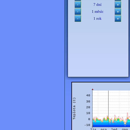
7 dní
1 měsíc
1 rok