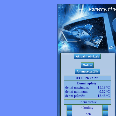
03.06.26 22:27
Denní teploty:
denní maximum:
15.18 ºC
denní minimum:
9.32 ºC
denní průměr:
12.48 ºC
Roční archiv
4 hodiny
1 den