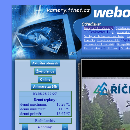
/
Říčky v O.h. Zakletý
Sjezdovka
TJ Čenkovice 1 /
/
2
svitavská
|
Suchý Vrch Kramářova chata
Če
|
/ Sjez
Hanička
Rokytnice v O.h.
/
Jablonné n O. náměstí
Koupališ
/
|
|
Bartošovice
2
Uhřínov
Solnic
03.06.26 22:27
Denní teploty:
denní maximum:
16.28 ºC
denní minimum:
11.3 ºC
denní průměr:
13.67 ºC
Roční archiv
4 hodiny