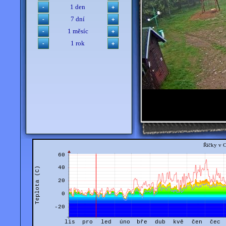
1 den
7 dní
1 měsíc
1 rok