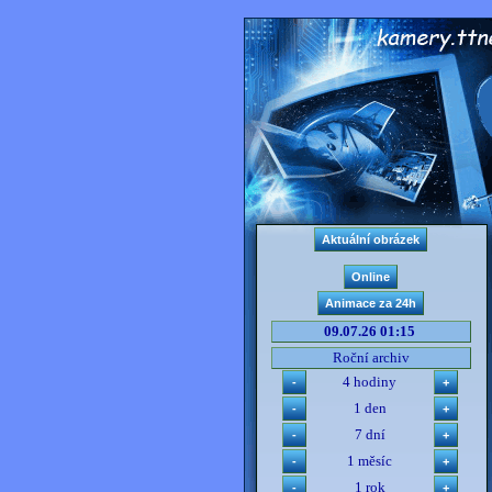
09.07.26 01:15
Roční archiv
4 hodiny
1 den
7 dní
1 měsíc
1 rok