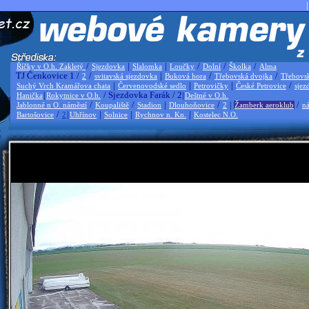
|
/
|
|
/
/
/
Říčky v O.h. Zakletý
Sjezdovka
Slalomka
Loučky
Dolní
Školka
Alma
TJ Čenkovice 1 /
/
|
/
/
2
svitavská sjezdovka
Buková hora
Třebovská dvojka
Třebovs
|
|
|
/
Suchý Vrch Kramářova chata
Červenovodské sedlo
Petrovičky
České Petrovice
sjez
|
/ Sjezdovka Farák / 2|
Hanička
Rokytnice v O.h.
Deštné v O.h.
/
/
|
/
|
/
Jablonné n O. náměstí
Koupaliště
Stadion
Dlouhoňovice
2
Žamberk aeroklub
ná
/
|
|
|
|
Bartošovice
2
Uhřínov
Solnice
Rychnov n. Kn.
Kostelec N.O.