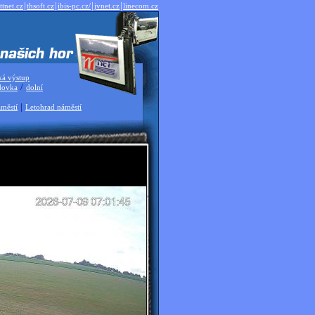
|
|
|
|
ttnet.cz
thsoft.cz
ibis-pc.cz/
jvnet.cz
linecom.cz
ká výstup
/
dovka
dolní
|
městí
Letohrad náměstí