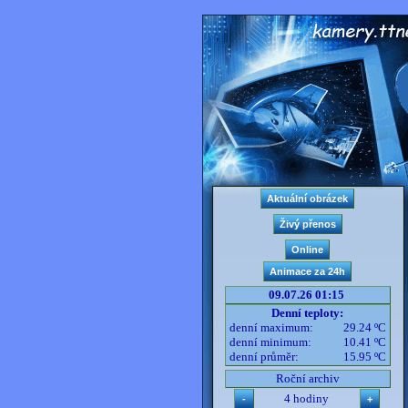
09.07.26 01:15
Denní teploty:
denní maximum:
29.24 ºC
denní minimum:
10.41 ºC
denní průměr:
15.95 ºC
Roční archiv
4 hodiny