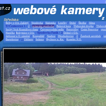
|
/
|
|
/
/
/
Říčky v O.h. Zakletý
Sjezdovka
Slalomka
Loučky
Dolní
Školka
Alma
TJ Čenkovice 1 /
/
|
/
/
2
svitavská sjezdovka
Buková hora
Třebovská dvojka
Třebovs
|
|
|
/
Suchý Vrch Kramářova chata
Červenovodské sedlo
Petrovičky
České Petrovice
sjez
|
/ Sjezdovka Farák / 2|
Hanička
Rokytnice v O.h.
Deštné v O.h.
/
/
|
/
|
/
Jablonné n O. náměstí
Koupaliště
Stadion
Dlouhoňovice
2
Žamberk aeroklub
ná
/
|
|
|
|
Bartošovice
2
Uhřínov
Solnice
Rychnov n. Kn.
Kostelec N.O.