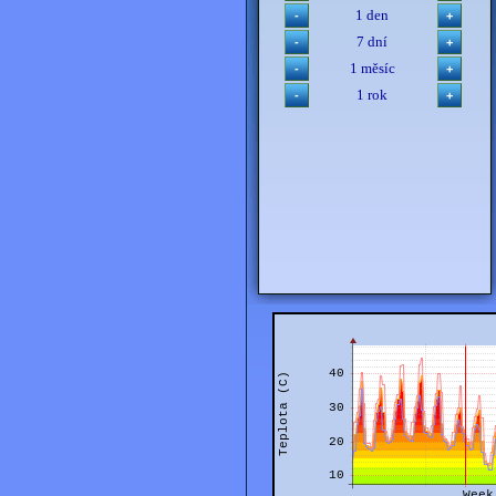
1 den
7 dní
1 měsíc
1 rok