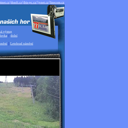
|
|
|
|
ttnet.cz
thsoft.cz
ibis-pc.cz/
jvnet.cz
linecom.cz
ká výstup
/
dovka
dolní
|
městí
Letohrad náměstí