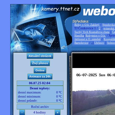
/
Říčky v O.h. Zakletý
Sjezdovka
TJ Čenkovice 1 /
/
2
svitavská
|
Suchý Vrch Kramářova chata
Če
|
/ Sjez
Hanička
Rokytnice v O.h.
/
Jablonné n O. náměstí
Koupališ
/
|
|
Bartošovice
2
Uhřínov
Solnic
06.07.25 02:04
Denní teploty:
denní maximum:
0 ºC
denní minimum:
0 ºC
denní průměr:
0 ºC
Roční archiv
4 hodiny