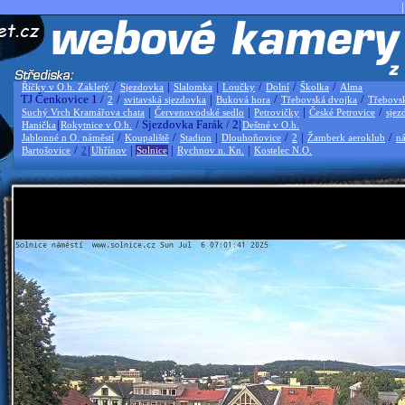
|
/
|
|
/
/
/
Říčky v O.h. Zakletý
Sjezdovka
Slalomka
Loučky
Dolní
Školka
Alma
TJ Čenkovice 1 /
/
|
/
/
2
svitavská sjezdovka
Buková hora
Třebovská dvojka
Třebovs
|
|
|
/
Suchý Vrch Kramářova chata
Červenovodské sedlo
Petrovičky
České Petrovice
sjez
|
/ Sjezdovka Farák / 2|
Hanička
Rokytnice v O.h.
Deštné v O.h.
/
/
|
/
|
/
Jablonné n O. náměstí
Koupaliště
Stadion
Dlouhoňovice
2
Žamberk aeroklub
ná
/
|
|
|
|
Bartošovice
2
Uhřínov
Solnice
Rychnov n. Kn.
Kostelec N.O.