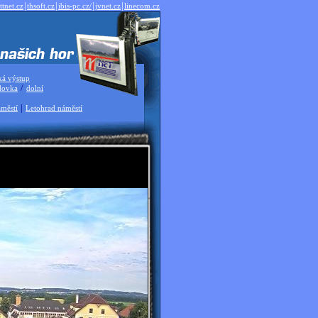
|
|
|
|
ttnet.cz
thsoft.cz
ibis-pc.cz/
jvnet.cz
linecom.cz
ká výstup
/
dovka
dolní
|
městí
Letohrad náměstí