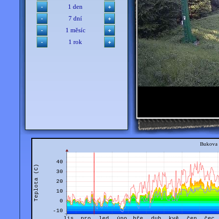
1 den
7 dní
1 měsíc
1 rok