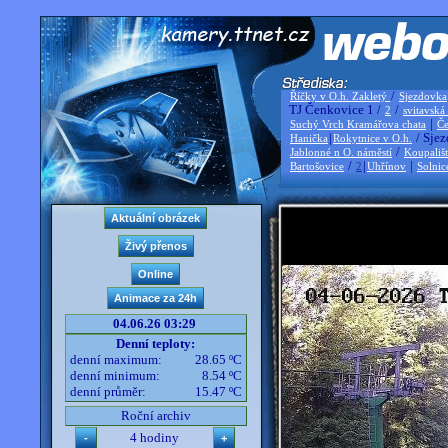
/
Říčky v O.h. Zakletý
Sjezdovka
TJ Čenkovice 1 /
/
2
svitavská
|
Suchý Vrch Kramářova chata
Če
|
/ Sjez
Hanička
Rokytnice v O.h.
/
Jablonné n O. náměstí
Koupališ
/
|
|
Bartošovice
2
Uhřínov
Solnic
04.06.26 03:29
Denní teploty:
denní maximum:
28.65 ºC
denní minimum:
8.54 ºC
denní průměr:
15.47 ºC
Roční archiv
4 hodiny