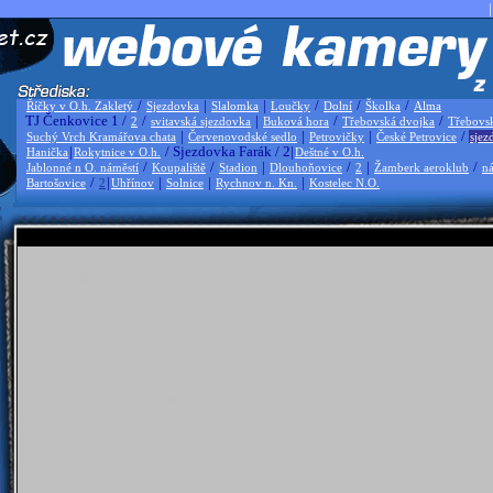
|
/
|
|
/
/
/
Říčky v O.h. Zakletý
Sjezdovka
Slalomka
Loučky
Dolní
Školka
Alma
TJ Čenkovice 1 /
/
|
/
/
2
svitavská sjezdovka
Buková hora
Třebovská dvojka
Třebovs
|
|
|
/
Suchý Vrch Kramářova chata
Červenovodské sedlo
Petrovičky
České Petrovice
sjez
|
/ Sjezdovka Farák / 2|
Hanička
Rokytnice v O.h.
Deštné v O.h.
/
/
|
/
|
/
Jablonné n O. náměstí
Koupaliště
Stadion
Dlouhoňovice
2
Žamberk aeroklub
ná
/
|
|
|
|
Bartošovice
2
Uhřínov
Solnice
Rychnov n. Kn.
Kostelec N.O.