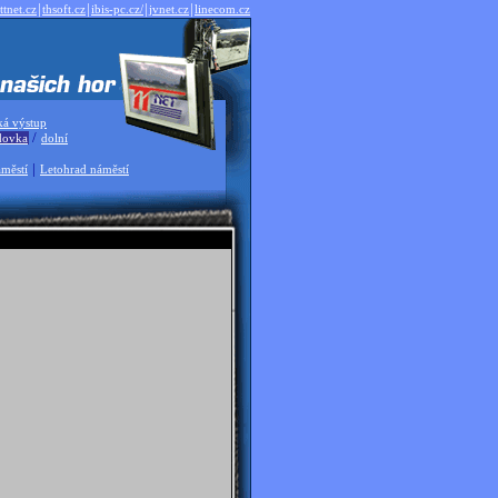
|
|
|
|
ttnet.cz
thsoft.cz
ibis-pc.cz/
jvnet.cz
linecom.cz
ká výstup
/
dovka
dolní
|
městí
Letohrad náměstí