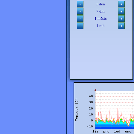
1 den
7 dní
1 měsíc
1 rok