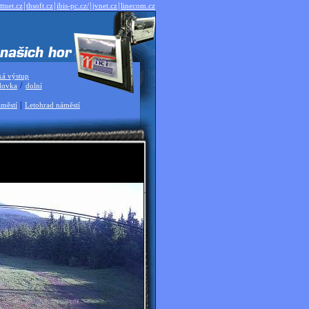
|
|
|
|
ttnet.cz
thsoft.cz
ibis-pc.cz/
jvnet.cz
linecom.cz
ká výstup
/
dovka
dolní
|
městí
Letohrad náměstí