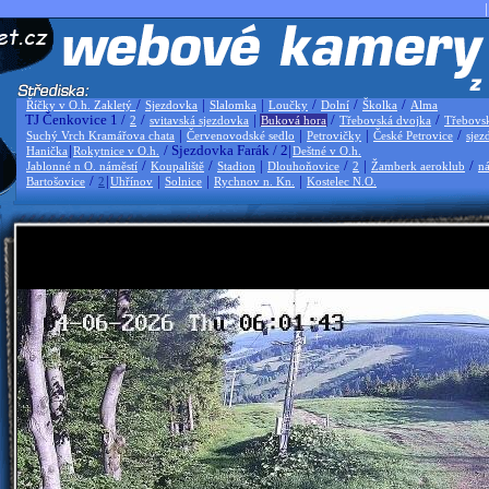
|
/
|
|
/
/
/
Říčky v O.h. Zakletý
Sjezdovka
Slalomka
Loučky
Dolní
Školka
Alma
TJ Čenkovice 1 /
/
|
/
/
2
svitavská sjezdovka
Buková hora
Třebovská dvojka
Třebovs
|
|
|
/
Suchý Vrch Kramářova chata
Červenovodské sedlo
Petrovičky
České Petrovice
sjez
|
/ Sjezdovka Farák / 2|
Hanička
Rokytnice v O.h.
Deštné v O.h.
/
/
|
/
|
/
Jablonné n O. náměstí
Koupaliště
Stadion
Dlouhoňovice
2
Žamberk aeroklub
ná
/
|
|
|
|
Bartošovice
2
Uhřínov
Solnice
Rychnov n. Kn.
Kostelec N.O.