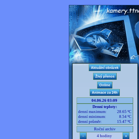
04.06.26 03:09
Denní teploty:
denní maximum:
28.65 ºC
denní minimum:
8.54 ºC
denní průměr:
15.47 ºC
Roční archiv
4 hodiny