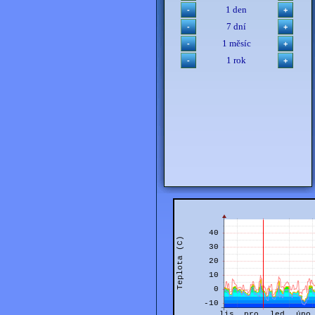
1 den
7 dní
1 měsíc
1 rok