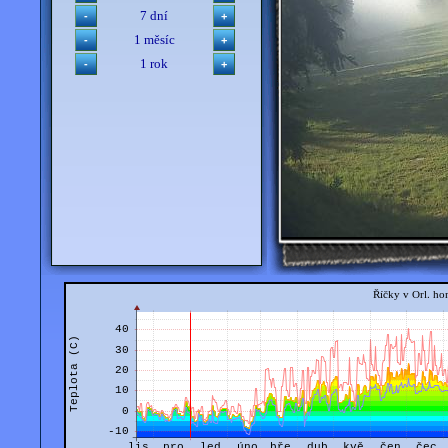
7 dní
1 měsíc
1 rok