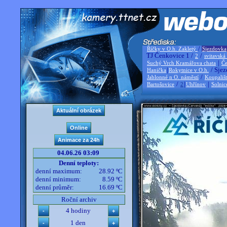
/
Říčky v O.h. Zakletý
Sjezdovka
TJ Čenkovice 1 /
/
2
svitavská
|
Suchý Vrch Kramářova chata
Če
|
/ Sjez
Hanička
Rokytnice v O.h.
/
Jablonné n O. náměstí
Koupališ
/
|
|
Bartošovice
2
Uhřínov
Solnic
04.06.26 03:09
Denní teploty:
denní maximum:
28.92 ºC
denní minimum:
8.59 ºC
denní průměr:
16.69 ºC
Roční archiv
4 hodiny
1 den