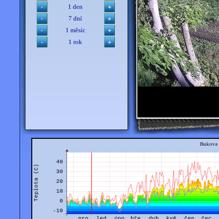
1 den
7 dní
1 měsíc
1 rok