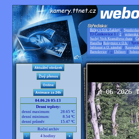
/
Říčky v O.h. Zakletý
Sjezdovka
TJ Čenkovice 1 /
/
2
svitavská
|
Suchý Vrch Kramářova chata
Če
|
/ Sjez
Hanička
Rokytnice v O.h.
/
Jablonné n O. náměstí
Koupališ
/
|
|
Bartošovice
2
Uhřínov
Solnic
04.06.26 05:13
Denní teploty:
denní maximum:
28.65 ºC
denní minimum:
8.54 ºC
denní průměr:
15.47 ºC
Roční archiv
4 hodiny