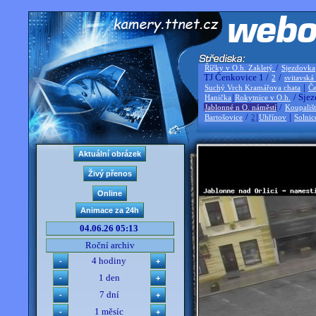
/
Říčky v O.h. Zakletý
Sjezdovka
TJ Čenkovice 1 /
/
2
svitavská
|
Suchý Vrch Kramářova chata
Če
|
/ Sjez
Hanička
Rokytnice v O.h.
/
Jablonné n O. náměstí
Koupališ
/
|
|
Bartošovice
2
Uhřínov
Solnic
04.06.26 05:13
Roční archiv
4 hodiny
1 den
7 dní
1 měsíc