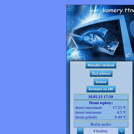
10.05.25 17:59
Denní teploty:
denní maximum:
17.23 ºC
denní minimum:
4.5 ºC
denní průměr:
9.49 ºC
Roční archiv
4 hodiny