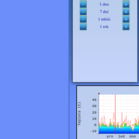
1 den
7 dní
1 měsíc
1 rok