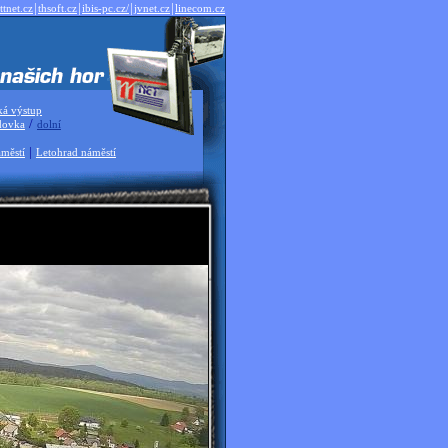
|
|
|
|
ttnet.cz
thsoft.cz
ibis-pc.cz/
jvnet.cz
linecom.cz
ká výstup
/
dovka
dolní
|
městí
Letohrad náměstí