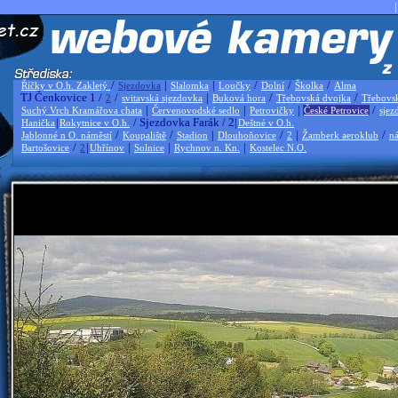
|
/
|
|
/
/
/
Říčky v O.h. Zakletý
Sjezdovka
Slalomka
Loučky
Dolní
Školka
Alma
TJ Čenkovice 1 /
/
|
/
/
2
svitavská sjezdovka
Buková hora
Třebovská dvojka
Třebovs
|
|
|
/
Suchý Vrch Kramářova chata
Červenovodské sedlo
Petrovičky
České Petrovice
sjez
|
/ Sjezdovka Farák / 2|
Hanička
Rokytnice v O.h.
Deštné v O.h.
/
/
|
/
|
/
Jablonné n O. náměstí
Koupaliště
Stadion
Dlouhoňovice
2
Žamberk aeroklub
ná
/
|
|
|
|
Bartošovice
2
Uhřínov
Solnice
Rychnov n. Kn.
Kostelec N.O.