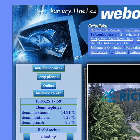
/
Říčky v O.h. Zakletý
Sjezdovka
TJ Čenkovice 1 /
/
2
svitavská
|
Suchý Vrch Kramářova chata
Če
|
/ Sjez
Hanička
Rokytnice v O.h.
/
Jablonné n O. náměstí
Koupališ
/
|
|
Bartošovice
2
Uhřínov
Solnic
10.05.25 17:59
Denní teploty:
denní maximum:
14.91 ºC
denní minimum:
1.28 ºC
denní průměr:
8.8 ºC
Roční archiv
4 hodiny