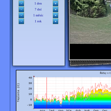
1 den
7 dní
1 měsíc
1 rok