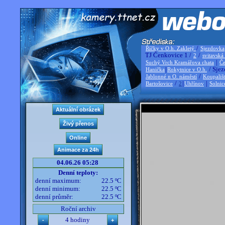
/
Říčky v O.h. Zakletý
Sjezdovka
TJ Čenkovice 1 /
/
2
svitavská
|
Suchý Vrch Kramářova chata
Če
|
/ Sjez
Hanička
Rokytnice v O.h.
/
Jablonné n O. náměstí
Koupališ
/
|
|
Bartošovice
2
Uhřínov
Solnic
04.06.26 05:28
Denní teploty:
denní maximum:
22.5 ºC
denní minimum:
22.5 ºC
denní průměr:
22.5 ºC
Roční archiv
4 hodiny