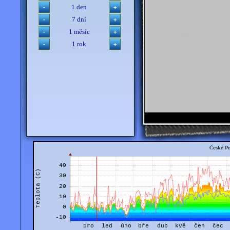
1 den
7 dní
1 měsíc
1 rok