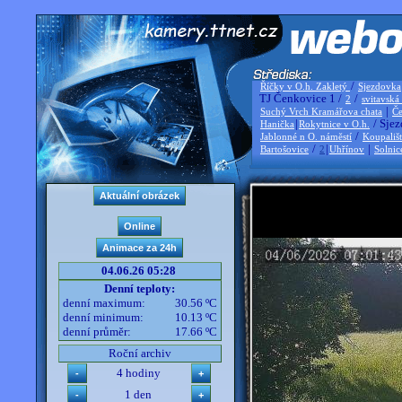
/
Říčky v O.h. Zakletý
Sjezdovka
TJ Čenkovice 1 /
/
2
svitavská
|
Suchý Vrch Kramářova chata
Če
|
/ Sjez
Hanička
Rokytnice v O.h.
/
Jablonné n O. náměstí
Koupališ
/
|
|
Bartošovice
2
Uhřínov
Solnic
04.06.26 05:28
Denní teploty:
denní maximum:
30.56 ºC
denní minimum:
10.13 ºC
denní průměr:
17.66 ºC
Roční archiv
4 hodiny
1 den