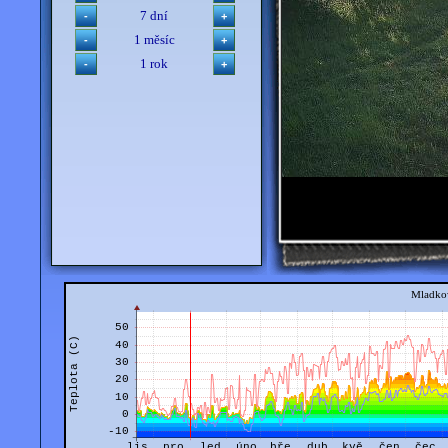
7 dní
1 měsíc
1 rok