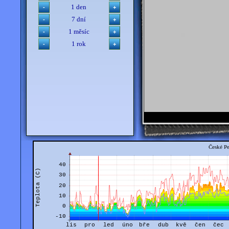
1 den
7 dní
1 měsíc
1 rok