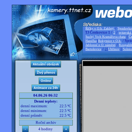
/
Říčky v O.h. Zakletý
Sjezdovka
TJ Čenkovice 1 /
/
2
svitavská
|
Suchý Vrch Kramářova chata
Če
|
/ Sjez
Hanička
Rokytnice v O.h.
/
Jablonné n O. náměstí
Koupališ
/
|
|
Bartošovice
2
Uhřínov
Solnic
04.06.26 06:32
Denní teploty:
denní maximum:
22.5 ºC
denní minimum:
22.5 ºC
denní průměr:
22.5 ºC
Roční archiv
4 hodiny