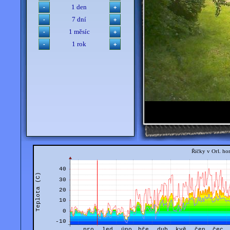
1 den
7 dní
1 měsíc
1 rok