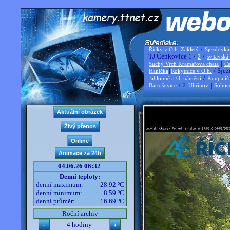
/
Říčky v O.h. Zakletý
Sjezdovka
TJ Čenkovice 1 /
/
2
svitavská
|
Suchý Vrch Kramářova chata
Če
|
/ Sjez
Hanička
Rokytnice v O.h.
/
Jablonné n O. náměstí
Koupališ
/
|
|
Bartošovice
2
Uhřínov
Solnic
04.06.26 06:32
Denní teploty:
denní maximum:
28.92 ºC
denní minimum:
8.59 ºC
denní průměr:
16.69 ºC
Roční archiv
4 hodiny