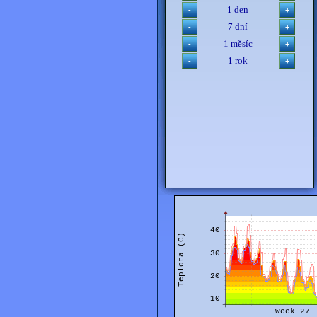
1 den
7 dní
1 měsíc
1 rok