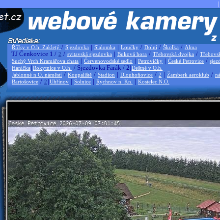
|
/
|
|
/
/
/
Říčky v O.h. Zakletý
Sjezdovka
Slalomka
Loučky
Dolní
Školka
Alma
TJ Čenkovice 1 /
/
|
/
/
2
svitavská sjezdovka
Buková hora
Třebovská dvojka
Třebovs
|
|
|
/
Suchý Vrch Kramářova chata
Červenovodské sedlo
Petrovičky
České Petrovice
sjez
|
/ Sjezdovka Farák / 2|
Hanička
Rokytnice v O.h.
Deštné v O.h.
/
/
|
/
|
/
Jablonné n O. náměstí
Koupaliště
Stadion
Dlouhoňovice
2
Žamberk aeroklub
ná
/
|
|
|
|
Bartošovice
2
Uhřínov
Solnice
Rychnov n. Kn.
Kostelec N.O.