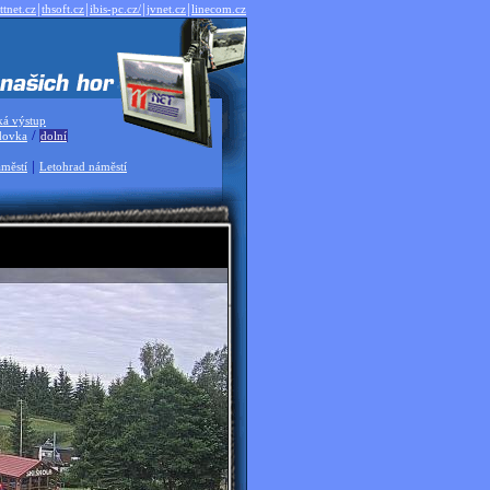
|
|
|
|
ttnet.cz
thsoft.cz
ibis-pc.cz/
jvnet.cz
linecom.cz
ká výstup
/
dovka
dolní
|
městí
Letohrad náměstí