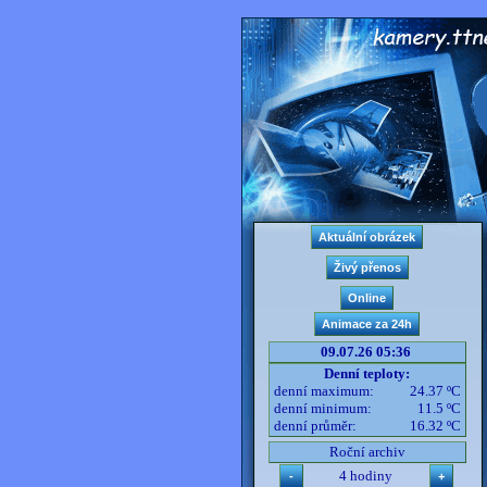
09.07.26 05:36
Denní teploty:
denní maximum:
24.37 ºC
denní minimum:
11.5 ºC
denní průměr:
16.32 ºC
Roční archiv
4 hodiny