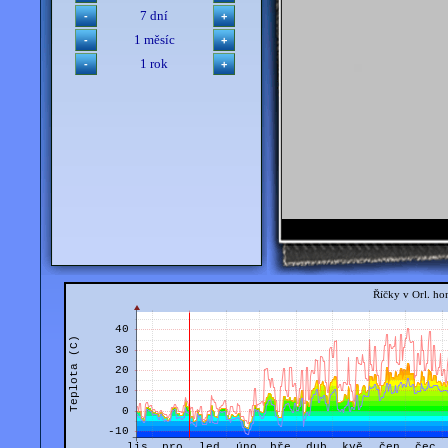
7 dní
1 měsíc
1 rok