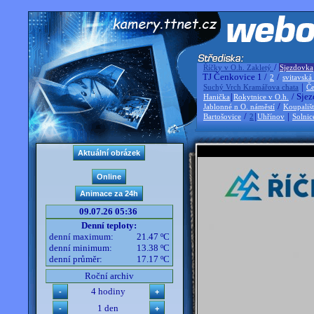
/
Říčky v O.h. Zakletý
Sjezdovka
TJ Čenkovice 1 /
/
2
svitavská
|
Suchý Vrch Kramářova chata
Če
|
/ Sjez
Hanička
Rokytnice v O.h.
/
Jablonné n O. náměstí
Koupališ
/
|
|
Bartošovice
2
Uhřínov
Solnic
09.07.26 05:36
Denní teploty:
denní maximum:
21.47 ºC
denní minimum:
13.38 ºC
denní průměr:
17.17 ºC
Roční archiv
4 hodiny
1 den