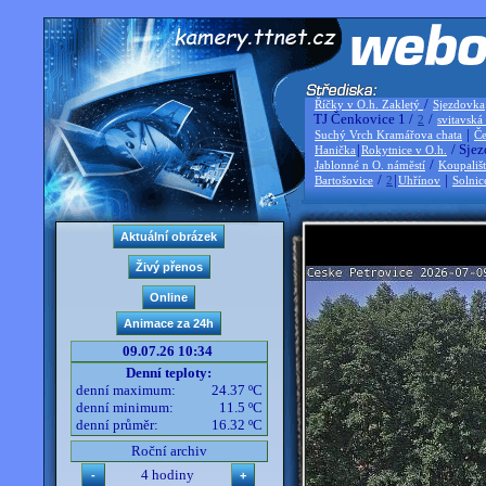
/
Říčky v O.h. Zakletý
Sjezdovka
TJ Čenkovice 1 /
/
2
svitavská
|
Suchý Vrch Kramářova chata
Če
|
/ Sjez
Hanička
Rokytnice v O.h.
/
Jablonné n O. náměstí
Koupališ
/
|
|
Bartošovice
2
Uhřínov
Solnic
09.07.26 10:34
Denní teploty:
denní maximum:
24.37 ºC
denní minimum:
11.5 ºC
denní průměr:
16.32 ºC
Roční archiv
4 hodiny