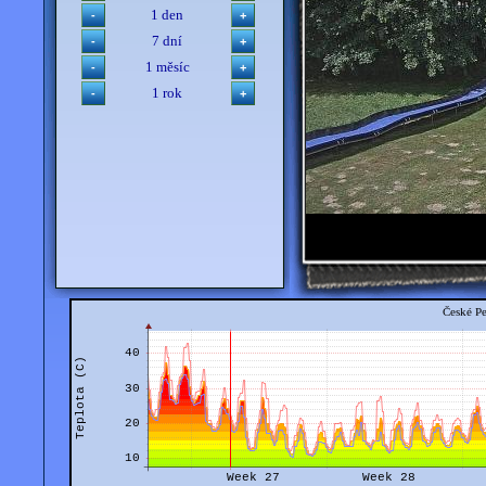
1 den
7 dní
1 měsíc
1 rok