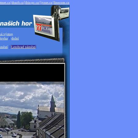
|
|
|
|
ttnet.cz
thsoft.cz
ibis-pc.cz/
jvnet.cz
linecom.cz
ká výstup
/
dovka
dolní
|
městí
Letohrad náměstí