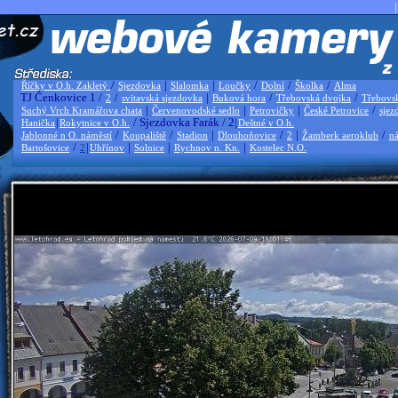
|
/
|
|
/
/
/
Říčky v O.h. Zakletý
Sjezdovka
Slalomka
Loučky
Dolní
Školka
Alma
TJ Čenkovice 1 /
/
|
/
/
2
svitavská sjezdovka
Buková hora
Třebovská dvojka
Třebovs
|
|
|
/
Suchý Vrch Kramářova chata
Červenovodské sedlo
Petrovičky
České Petrovice
sjez
|
/ Sjezdovka Farák / 2|
Hanička
Rokytnice v O.h.
Deštné v O.h.
/
/
|
/
|
/
Jablonné n O. náměstí
Koupaliště
Stadion
Dlouhoňovice
2
Žamberk aeroklub
ná
/
|
|
|
|
Bartošovice
2
Uhřínov
Solnice
Rychnov n. Kn.
Kostelec N.O.