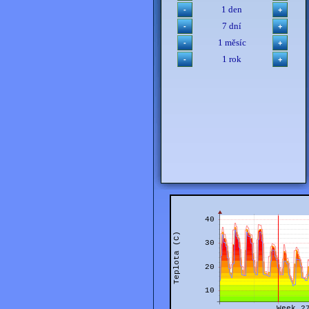
1 den
7 dní
1 měsíc
1 rok