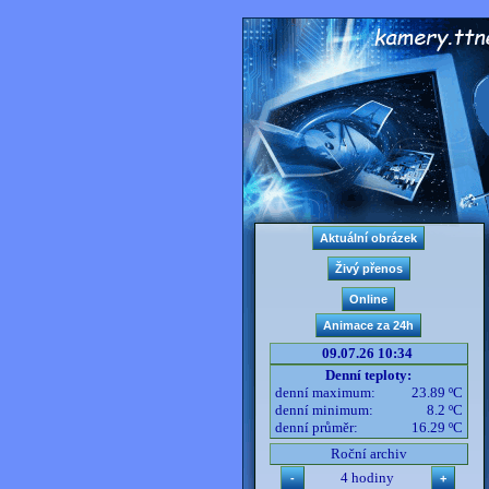
09.07.26 10:34
Denní teploty:
denní maximum:
23.89 ºC
denní minimum:
8.2 ºC
denní průměr:
16.29 ºC
Roční archiv
4 hodiny