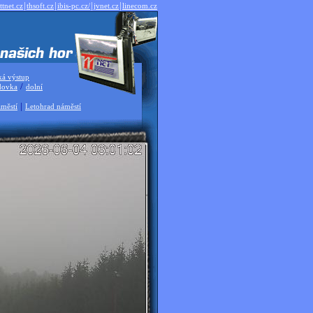
|
|
|
|
ttnet.cz
thsoft.cz
ibis-pc.cz/
jvnet.cz
linecom.cz
ká výstup
/
dovka
dolní
|
městí
Letohrad náměstí