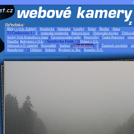
|
/
|
|
/
/
/
Říčky v O.h. Zakletý
Sjezdovka
Slalomka
Loučky
Dolní
Školka
Alma
TJ Čenkovice 1 /
/
|
/
/
2
svitavská sjezdovka
Buková hora
Třebovská dvojka
Třebovs
|
|
|
/
Suchý Vrch Kramářova chata
Červenovodské sedlo
Petrovičky
České Petrovice
sjez
|
/ Sjezdovka Farák / 2|
Hanička
Rokytnice v O.h.
Deštné v O.h.
/
/
|
/
|
/
Jablonné n O. náměstí
Koupaliště
Stadion
Dlouhoňovice
2
Žamberk aeroklub
ná
/
|
|
|
|
Bartošovice
2
Uhřínov
Solnice
Rychnov n. Kn.
Kostelec N.O.