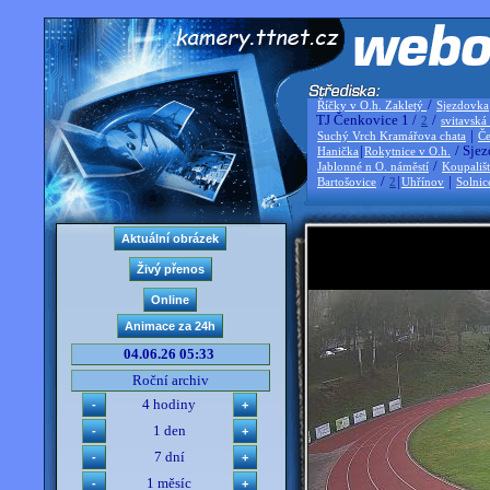
/
Říčky v O.h. Zakletý
Sjezdovka
TJ Čenkovice 1 /
/
2
svitavská
|
Suchý Vrch Kramářova chata
Če
|
/ Sjez
Hanička
Rokytnice v O.h.
/
Jablonné n O. náměstí
Koupališ
/
|
|
Bartošovice
2
Uhřínov
Solnic
04.06.26 05:33
Roční archiv
4 hodiny
1 den
7 dní
1 měsíc