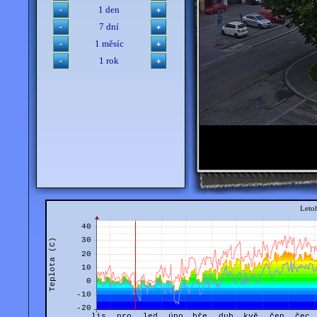
1 den
7 dní
1 měsíc
1 rok