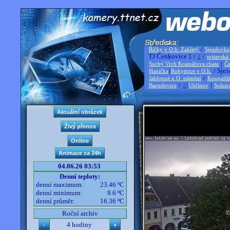
/
Říčky v O.h. Zakletý
Sjezdovka
TJ Čenkovice 1 /
/
2
svitavská
|
Suchý Vrch Kramářova chata
Če
|
/ Sjez
Hanička
Rokytnice v O.h.
/
Jablonné n O. náměstí
Koupališ
/
|
|
Bartošovice
2
Uhřínov
Solnic
04.06.26 03:53
Denní teploty:
denní maximum:
23.46 ºC
denní minimum:
9.6 ºC
denní průměr:
16.36 ºC
Roční archiv
4 hodiny