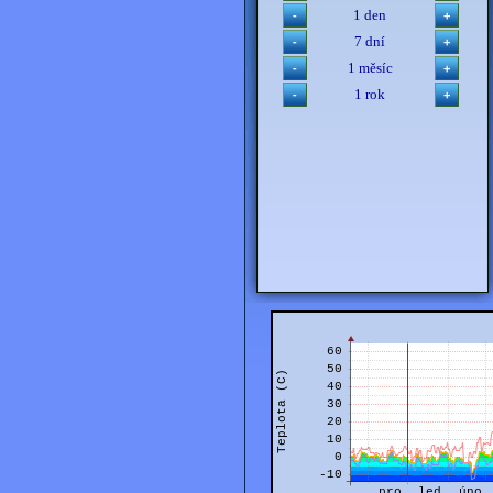
1 den
7 dní
1 měsíc
1 rok