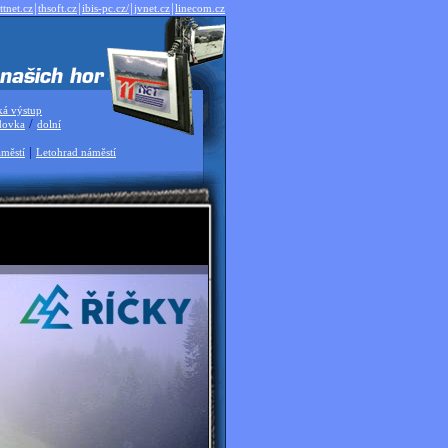
|
|
|
|
ttnet.cz
thsoft.cz
ibis-pc.cz/
jvnet.cz
linecom.cz
ká výstup
/
dovka
dolní
|
městí
Letohrad náměstí