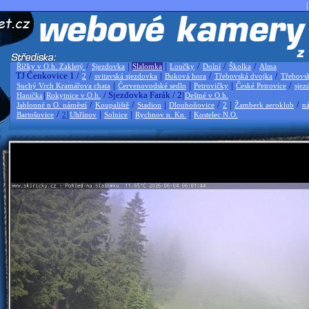
|
/
|
|
/
/
/
Říčky v O.h. Zakletý
Sjezdovka
Slalomka
Loučky
Dolní
Školka
Alma
TJ Čenkovice 1 /
/
|
/
/
2
svitavská sjezdovka
Buková hora
Třebovská dvojka
Třebovs
|
|
|
/
Suchý Vrch Kramářova chata
Červenovodské sedlo
Petrovičky
České Petrovice
sjez
|
/ Sjezdovka Farák / 2|
Hanička
Rokytnice v O.h.
Deštné v O.h.
/
/
|
/
|
/
Jablonné n O. náměstí
Koupaliště
Stadion
Dlouhoňovice
2
Žamberk aeroklub
ná
/
|
|
|
|
Bartošovice
2
Uhřínov
Solnice
Rychnov n. Kn.
Kostelec N.O.