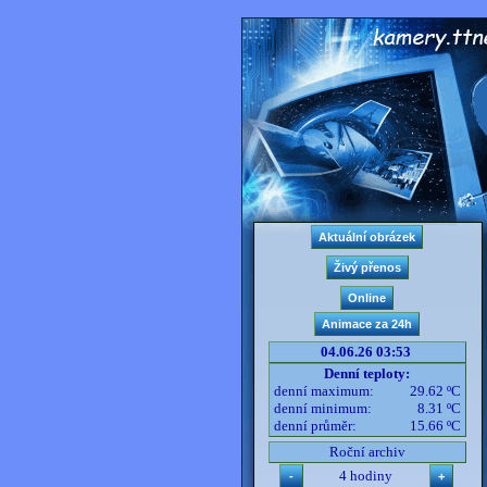
04.06.26 03:53
Denní teploty:
denní maximum:
29.62 ºC
denní minimum:
8.31 ºC
denní průměr:
15.66 ºC
Roční archiv
4 hodiny