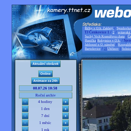
/
Říčky v O.h. Zakletý
Sjezdovka
TJ Čenkovice 1 /
/
2
svitavská
|
Suchý Vrch Kramářova chata
Če
|
/ Sjez
Hanička
Rokytnice v O.h.
/
Jablonné n O. náměstí
Koupališ
/
|
|
Bartošovice
2
Uhřínov
Solnic
08.07.26 10:58
Roční archiv
4 hodiny
1 den
7 dní
1 měsíc
1 rok