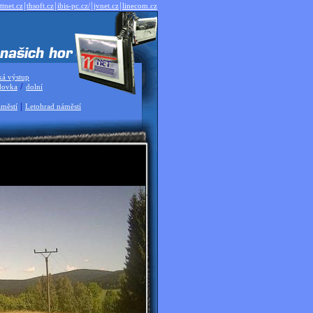
|
|
|
|
ttnet.cz
thsoft.cz
ibis-pc.cz/
jvnet.cz
linecom.cz
ká výstup
/
dovka
dolní
|
městí
Letohrad náměstí