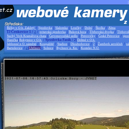
|
/
|
|
/
/
/
Říčky v O.h. Zakletý
Sjezdovka
Slalomka
Loučky
Dolní
Školka
Alma
TJ Čenkovice 1 /
/
|
/
/
2
svitavská sjezdovka
Buková hora
Třebovská dvojka
Třebovs
|
|
|
/
Suchý Vrch Kramářova chata
Červenovodské sedlo
Petrovičky
České Petrovice
sjez
|
/ Sjezdovka Farák / 2|
Hanička
Rokytnice v O.h.
Deštné v O.h.
/
/
|
/
|
/
Jablonné n O. náměstí
Koupaliště
Stadion
Dlouhoňovice
2
Žamberk aeroklub
ná
/
|
|
|
|
Bartošovice
2
Uhřínov
Solnice
Rychnov n. Kn.
Kostelec N.O.