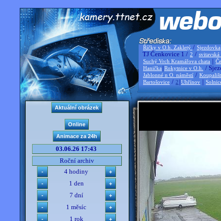
/
Říčky v O.h. Zakletý
Sjezdovka
TJ Čenkovice 1 /
/
2
svitavská
|
Suchý Vrch Kramářova chata
Če
|
/ Sjez
Hanička
Rokytnice v O.h.
/
Jablonné n O. náměstí
Koupališ
/
|
|
Bartošovice
2
Uhřínov
Solnic
03.06.26 17:43
Roční archiv
4 hodiny
1 den
7 dní
1 měsíc
1 rok