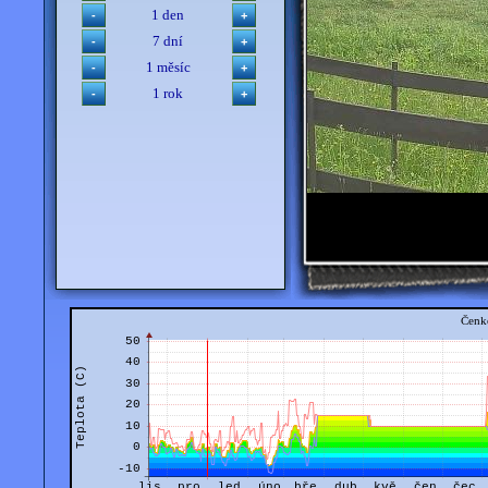
1 den
7 dní
1 měsíc
1 rok