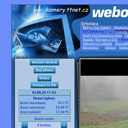
/
Říčky v O.h. Zakletý
Sjezdovka
TJ Čenkovice 1 /
/
2
svitavská
|
Suchý Vrch Kramářova chata
Če
|
/ Sjez
Hanička
Rokytnice v O.h.
/
Jablonné n O. náměstí
Koupališ
/
|
|
Bartošovice
2
Uhřínov
Solnic
03.06.26 17:43
Denní teploty:
denní maximum:
16.3 ºC
denní minimum:
10.46 ºC
denní průměr:
13.34 ºC
Roční archiv
4 hodiny