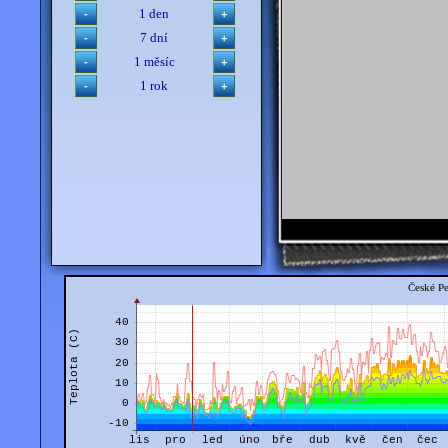
1 den
7 dní
1 měsíc
1 rok