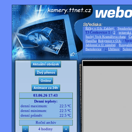
/
Říčky v O.h. Zakletý
Sjezdovka
TJ Čenkovice 1 /
/
2
svitavská
|
Suchý Vrch Kramářova chata
Če
|
/ Sjez
Hanička
Rokytnice v O.h.
/
Jablonné n O. náměstí
Koupališ
/
|
|
Bartošovice
2
Uhřínov
Solnic
03.06.26 17:43
Denní teploty:
denní maximum:
22.5 ºC
denní minimum:
22.5 ºC
denní průměr:
22.5 ºC
Roční archiv
4 hodiny