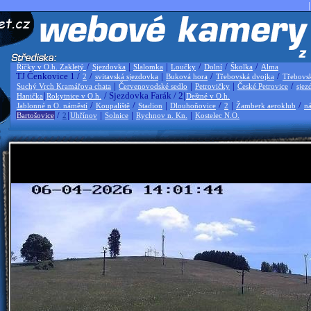
|
/
|
|
/
/
/
Říčky v O.h. Zakletý
Sjezdovka
Slalomka
Loučky
Dolní
Školka
Alma
TJ Čenkovice 1 /
/
|
/
/
2
svitavská sjezdovka
Buková hora
Třebovská dvojka
Třebovs
|
|
|
/
Suchý Vrch Kramářova chata
Červenovodské sedlo
Petrovičky
České Petrovice
sjez
|
/ Sjezdovka Farák / 2|
Hanička
Rokytnice v O.h.
Deštné v O.h.
/
/
|
/
|
/
Jablonné n O. náměstí
Koupaliště
Stadion
Dlouhoňovice
2
Žamberk aeroklub
ná
/
|
|
|
|
Bartošovice
2
Uhřínov
Solnice
Rychnov n. Kn.
Kostelec N.O.