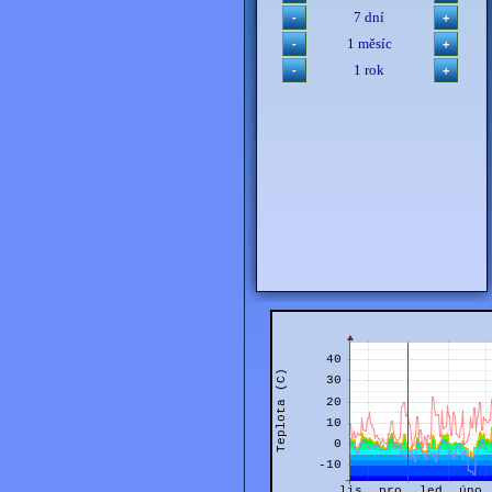
7 dní
1 měsíc
1 rok