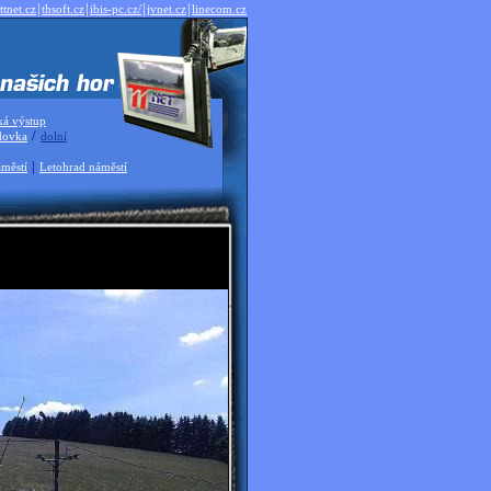
|
|
|
|
ttnet.cz
thsoft.cz
ibis-pc.cz/
jvnet.cz
linecom.cz
ká výstup
/
dovka
dolní
|
městí
Letohrad náměstí