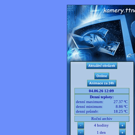
04.06.26 12:09
Denní teploty:
denní maximum:
27.37 ºC
denní minimum:
8.86 ºC
denní průměr:
18.25 ºC
Roční archiv
4 hodiny
1 den