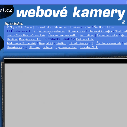
|
/
|
|
/
/
/
Říčky v O.h. Zakletý
Sjezdovka
Slalomka
Loučky
Dolní
Školka
Alma
TJ Čenkovice 1 /
/
|
/
/
2
svitavská sjezdovka
Buková hora
Třebovská dvojka
Třebovs
|
|
|
/
Suchý Vrch Kramářova chata
Červenovodské sedlo
Petrovičky
České Petrovice
sjez
|
/ Sjezdovka Farák / 2|
Hanička
Rokytnice v O.h.
Deštné v O.h.
/
/
|
/
|
/
Jablonné n O. náměstí
Koupaliště
Stadion
Dlouhoňovice
2
Žamberk aeroklub
ná
/
|
|
|
|
Bartošovice
2
Uhřínov
Solnice
Rychnov n. Kn.
Kostelec N.O.