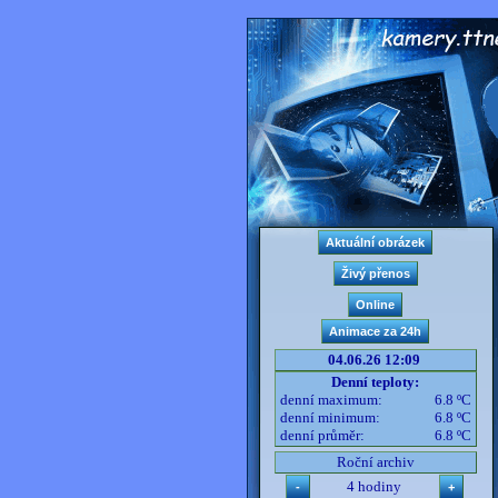
04.06.26 12:09
Denní teploty:
denní maximum:
6.8 ºC
denní minimum:
6.8 ºC
denní průměr:
6.8 ºC
Roční archiv
4 hodiny