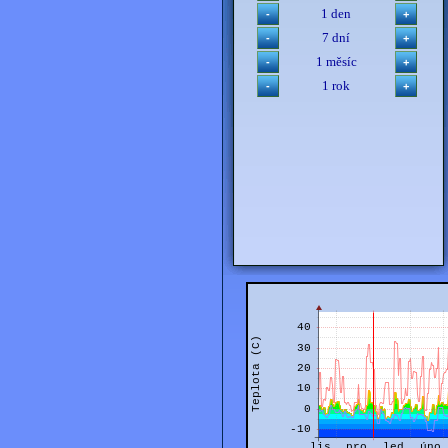
1 den
7 dní
1 měsíc
1 rok