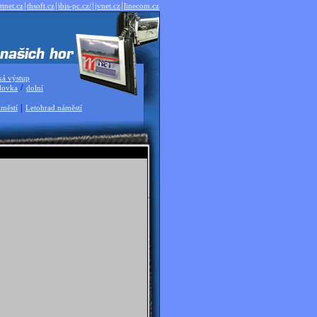
|
|
|
|
ttnet.cz
thsoft.cz
ibis-pc.cz/
jvnet.cz
linecom.cz
ká výstup
/
dovka
dolní
|
městí
Letohrad náměstí