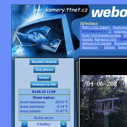
/
Říčky v O.h. Zakletý
Sjezdovka
TJ Čenkovice 1 /
/
2
svitavská
|
Suchý Vrch Kramářova chata
Če
|
/ Sjez
Hanička
Rokytnice v O.h.
/
Jablonné n O. náměstí
Koupališ
/
|
|
Bartošovice
2
Uhřínov
Solnic
04.06.26 12:09
Denní teploty:
denní maximum:
28.65 ºC
denní minimum:
8.54 ºC
denní průměr:
15.47 ºC
Roční archiv
4 hodiny