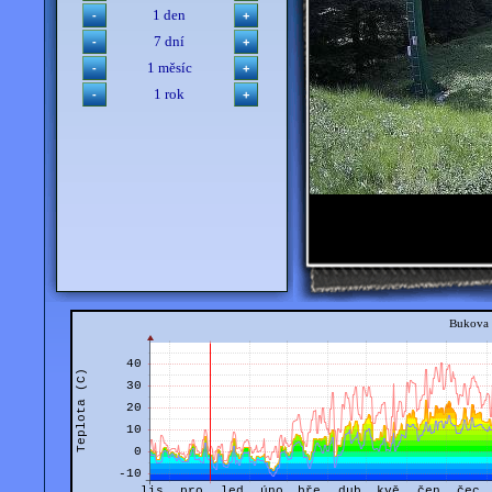
1 den
7 dní
1 měsíc
1 rok