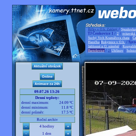
/
Říčky v O.h. Zakletý
Sjezdovka
TJ Čenkovice 1 /
/
2
svitavská
|
Suchý Vrch Kramářova chata
Če
|
/ Sjez
Hanička
Rokytnice v O.h.
/
Jablonné n O. náměstí
Koupališ
/
|
|
Bartošovice
2
Uhřínov
Solnic
09.07.26 13:26
Denní teploty:
denní maximum:
24.09 ºC
denní minimum:
11.8 ºC
denní průměr:
17.5 ºC
Roční archiv
4 hodiny
1 den