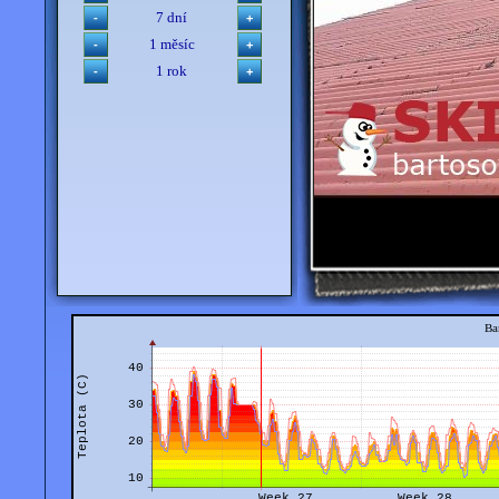
7 dní
1 měsíc
1 rok